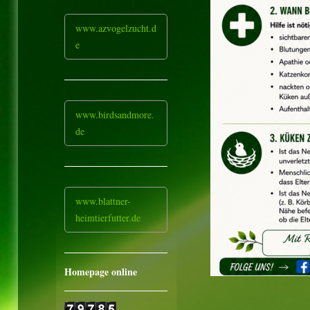
www.azvogelzucht.d
e
www.birdsandmore.
de
www. blattner-
heimtierfutter.de
Homepage online