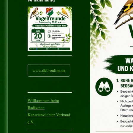
versammlung
www.dkb-online.de
Willkommen beim
Badischen
Kanarienzüchter Verband
e.V